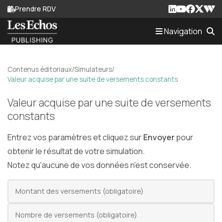
Prendre RDV
Navigation
Actualités
EC
Contenus éditoriaux
/
Simulateurs
/
Valeur acquise par une suite de versements constants
Contenus éditoriaux
Valeur acquise par une suite de versements
M'informer sur mon secteur
constants
French Business News
Entrez vos paramètres et cliquez sur
Envoyer
pour
obtenir le résultat de votre simulation.
Actualités
CGP
Notez qu'aucune de vos données n'est conservée.
Montant des versements (obligatoire)
Création d'entreprise
Nombre de versements (obligatoire)