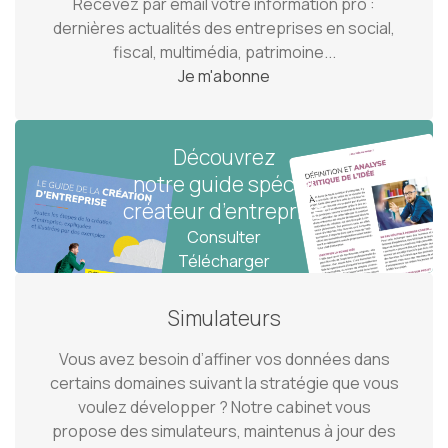
Recevez par email votre information pro :
dernières actualités des entreprises en social,
fiscal, multimédia, patrimoine...
Je m'abonne
Découvrez
Découvrez
Découvrez
Découvrez
notre guide pratique
notre guide spécial
notre guide spécial
notre guide spécial
facturation électronique
gestion de patrimoine
créateur d’entreprise
chef d'entreprise
Consulter
Consulter
Consulter
Consulter
Présentation Guide n° 1
Présentation Guide n° 2
Présentation Guide n° 3
Présentation Guide n° 4
Télécharger
Télécharger
Télécharger
Télécharger
Simulateurs
Vous avez besoin d’affiner vos données dans
certains domaines suivant la stratégie que vous
voulez développer ? Notre cabinet vous
propose des simulateurs, maintenus à jour des