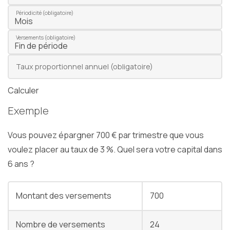
Chef d'entreprise
Périodicité (obligatoire)
Gestion de patrimoine
Versements (obligatoire)
Facturation électronique
Taux proportionnel annuel (obligatoire)
Calculer
Exemple
Échéancier
Vous pouvez épargner 700 € par trimestre que vous
Simulateurs
voulez placer au taux de 3 %. Quel sera votre capital dans
Bourse
6 ans ?
Montant des versements
700
Nombre de versements
24