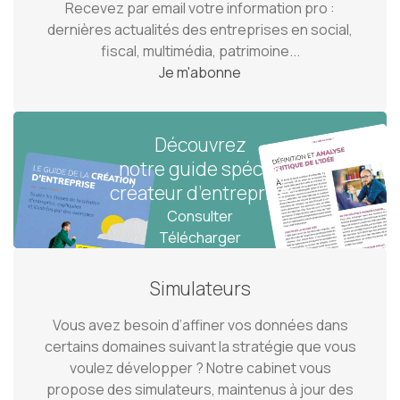
Recevez par email votre information pro :
dernières actualités des entreprises en social,
fiscal, multimédia, patrimoine...
Je m'abonne
Découvrez
Découvrez
Découvrez
Découvrez
notre guide pratique
notre guide spécial
notre guide spécial
notre guide spécial
facturation électronique
gestion de patrimoine
créateur d’entreprise
chef d'entreprise
Consulter
Consulter
Consulter
Consulter
Présentation Guide n° 1
Présentation Guide n° 2
Présentation Guide n° 3
Présentation Guide n° 4
Télécharger
Télécharger
Télécharger
Télécharger
Simulateurs
Vous avez besoin d’affiner vos données dans
certains domaines suivant la stratégie que vous
voulez développer ? Notre cabinet vous
propose des simulateurs, maintenus à jour des